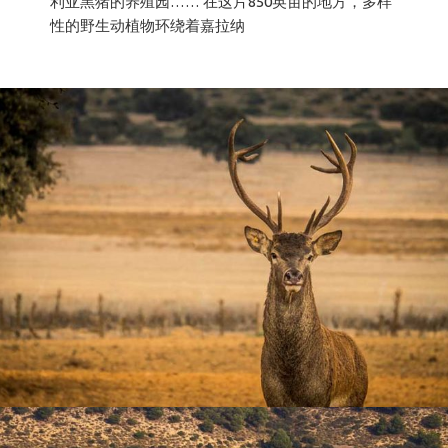
利亚黑猪的养殖园…… 在这片850英亩的地方，多样
性的野生动植物环绕着嘉拉纳