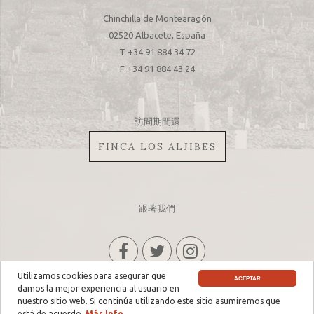
Chinchilla de Montearagón
02520 Albacete, España
T +34 91 884 34 72
F +34 91 884 43 24
訪問期間還
FINCA LOS ALJIBES
跟著我們
Utilizamos cookies para asegurar que
ACEPTAR
damos la mejor experiencia al usuario en
nuestro sitio web. Si continúa utilizando este sitio asumiremos que
隱私政策
|
法律聲明
| ® 嘉拉纳酒庄. 版權所有。
está de acuerdo.
Más Info